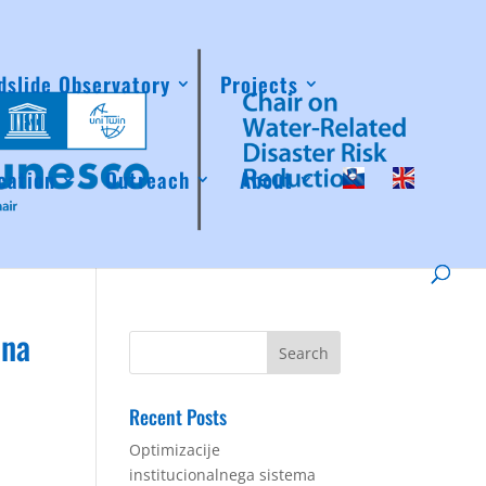
dslide Observatory
Projects
cation
Outreach
About
 na
Recent Posts
Optimizacije
institucionalnega sistema