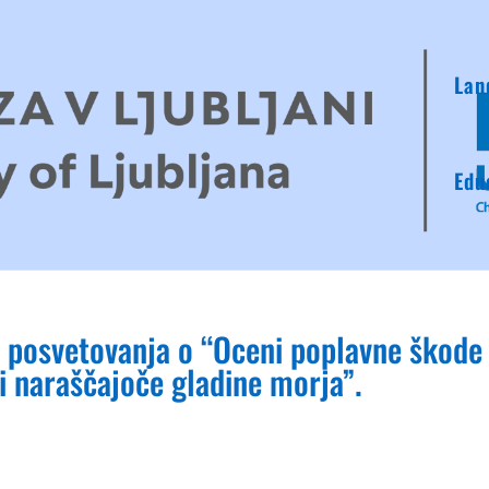
Lan
Edu
u posvetovanja o “Oceni poplavne škode
 naraščajoče gladine morja”.