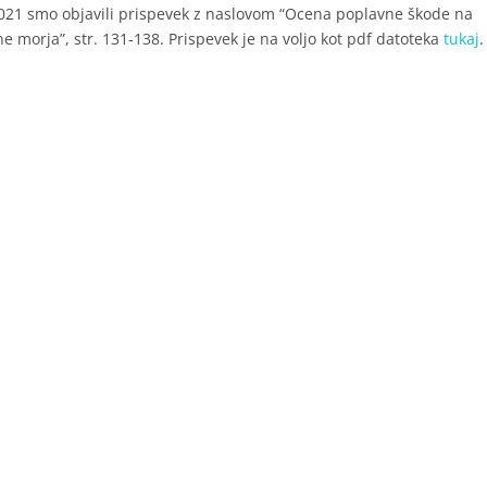
021 smo objavili prispevek z naslovom “Ocena poplavne škode na
 morja”, str. 131-138. Prispevek je na voljo kot pdf datoteka
tukaj
.