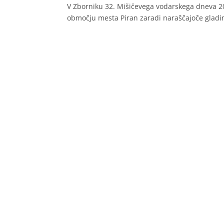
V Zborniku 32. Mišičevega vodarskega dneva 2
območju mesta Piran zaradi naraščajoče gladine